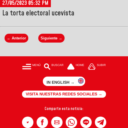
27/05/2023 05:32 PM
La torta electoral ucevista
← Anterior
Siguiente →
MENÚ
BUSCAR
HOME
SUBIR
IN ENGLISH →
VISITA NUESTRAS REDES SOCIALES →
Comparte esta noticia: