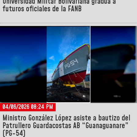
Universidad Militar Bolivariana gradúa a
futuros oficiales de la FANB
04/06/2026 08:24 PM
Ministro González López asiste a bautizo del
Patrullero Guardacostas AB “Guanaguanare”
(PG-54)