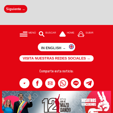
Siguiente →
MENÚ
BUSCAR
HOME
SUBIR
IN ENGLISH →
VISITA NUESTRAS REDES SOCIALES →
Comparte esta noticia: