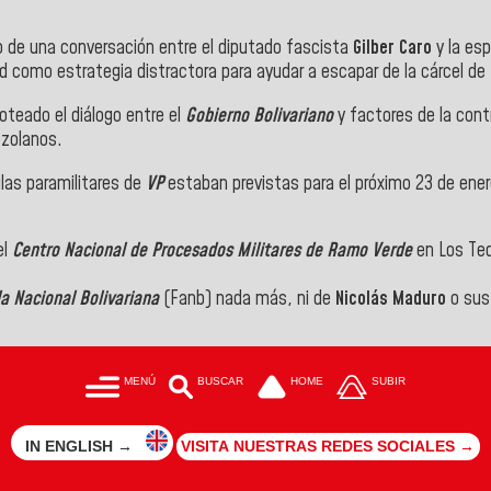
o de una conversación entre el diputado fascista
Gilber Caro
y la es
d como estrategia distractora para ayudar a escapar de la cárcel de
oteado el diálogo entre el
Gobierno Bolivariano
y factores de la cont
ezolanos.
ulas paramilitares de
VP
estaban previstas para el próximo 23 de ene
el
Centro Nacional de Procesados Militares de Ramo Verde
en Los Teq
a Nacional Bolivariana
(Fanb) nada más, ni de
Nicolás Maduro
o sus 
MENÚ
BUSCAR
HOME
SUBIR
IN ENGLISH →
VISITA NUESTRAS REDES SOCIALES →