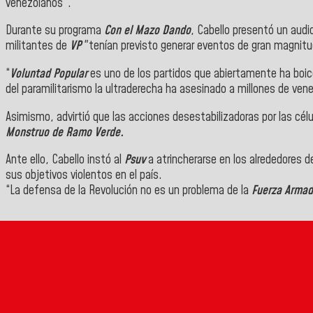
venezolanos".
Durante su programa
Con el Mazo Dando
, Cabello presentó un audi
militantes de
VP
"tenían previsto generar eventos de gran magnitu
“
Voluntad Popular
es uno de los partidos que abiertamente ha boic
del paramilitarismo la ultraderecha ha asesinado a millones de ven
Asimismo, advirtió que las acciones desestabilizadoras por las cél
Monstruo de Ramo Verde.
Ante ello, Cabello instó al
Psuv
a atrincherarse en los alrededores d
sus objetivos violentos en el país.
“La defensa de la Revolución no es un problema de la
Fuerza Armad