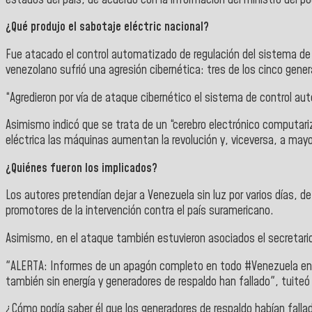
¿Qué produjo el sabotaje eléctric nacional?
Fue atacado el control automatizado de regulación del sistema de
venezolano sufrió una agresión cibernética: tres de los cinco gene
“Agredieron por vía de ataque cibernético el sistema de control au
Asimismo indicó que se trata de un “cerebro electrónico computariz
eléctrica las máquinas aumentan la revolución y, viceversa, a mayo
¿Quiénes fueron los implicados?
Los autores pretendían dejar a Venezuela sin luz por varios días, 
promotores de la intervención contra el país suramericano.
Asimismo, en el ataque también estuvieron asociados el secretar
"ALERTA: Informes de un apagón completo en todo #Venezuela en e
también sin energía y generadores de respaldo han fallado", tuiteó
¿Cómo podía saber él que los generadores de respaldo habían fallad