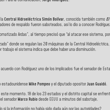
 la
Central Hidroeléctrica Simón Bolívar
, conocida también como
El 
radores de respaldo fueron saboteados, así lo dio a conocer Rodrígue
tomatizado Ardas”, al tiempo precisó que “al atacar ese sistema, por
ado” donde se regulan las 20 máquinas de la Central Hidroeléctrica,
r trabajo el sistema indica que debe haber una disminución.
de acuerdo con Rodríguez uno de los implicados fue el senador de Esta
io estadounidense
Mike
Pompeo
y el diputado opositor
Juan
Guaidó
.
ste momento. 18 de los 23 estados y el distrito capital se enfren
 el senador
Marco Rubio
desde EEUU a minutos del sabotaje.
o si la información no había sido dada aún por las autoridades?