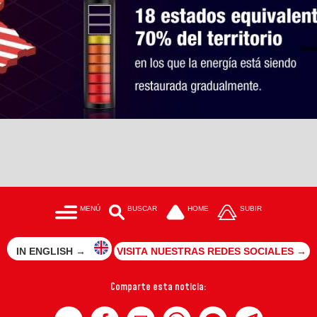
MENÚ
BUSCAR
HOME
SUBIR
IN ENGLISH →
VISITA NUESTRAS REDES SOCIALES →
Comparte esta noticia: