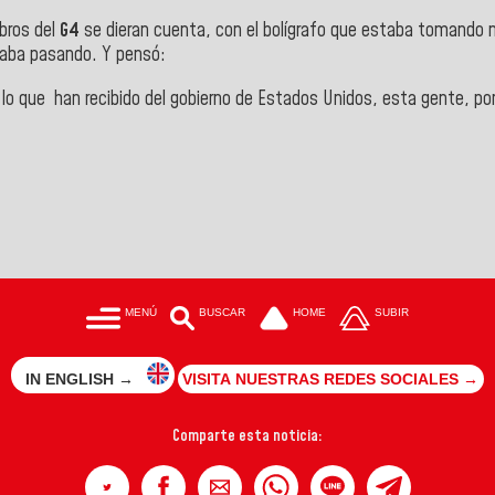
bros del
G4
se dieran cuenta, con el bolígrafo que estaba tomando n
taba pasando. Y pensó:
 que han recibido del gobierno de Estados Unidos, esta gente, por l
MENÚ
BUSCAR
HOME
SUBIR
IN ENGLISH →
VISITA NUESTRAS REDES SOCIALES →
Comparte esta noticia: