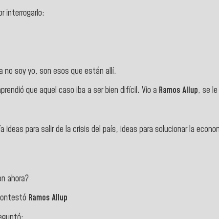
 interrogarlo:
a no soy yo, son esos que están allí.
rendió que aquel caso iba a ser bien difícil. Vio a
Ramos Allup
, se l
a ideas para salir de la crisis del país, ideas para solucionar la economí
on ahora?
 contestó
Ramos Allup
reguntó: