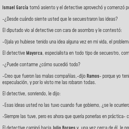
Ismael García
tomó asiento y el detective aprovechó y comenzó por
-¿Desde cuándo siente usted que le secuestraron las ideas?
El diputado vio al detective con cara de asombro y le contestó:
-Ojala yo hubiese tenido una idea alguna vez en mi vida, el problem
El detective
Mayorca
, especialista en todo tipo de secuestro, comp
-¿Puede contarme ¿cómo sucedió todo?
-Creo que fueron las malas compañías,-dijo
Ramos
- porque yo tení
especulación, y por lo visto me las robaron todas.
El detective, sonriendo, le dijo:
-Esas ideas usted no las tuvo cuando fue gobierno, ¿se le ocurrier
-Siempre las tuve, pero es ahora que quería ponerlas en práctica-
El detective caminó hacia
Julio Borges
y, una vez cerca de él, le p