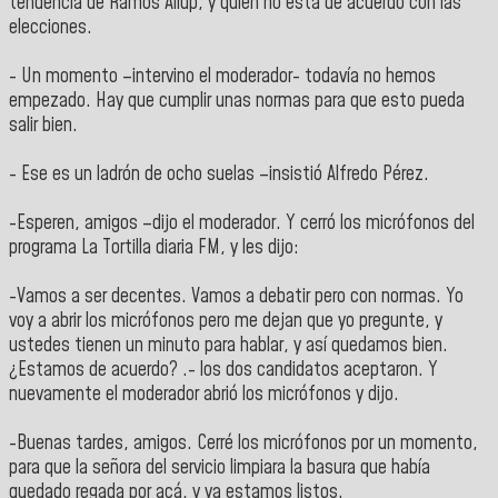
tendencia de Ramos Allup, y quien no está de acuerdo con las
elecciones.
- Un momento –intervino el moderador- todavía no hemos
empezado. Hay que cumplir unas normas para que esto pueda
salir bien.
- Ese es un ladrón de ocho suelas –insistió Alfredo Pérez.
-Esperen, amigos –dijo el moderador. Y cerró los micrófonos del
programa La Tortilla diaria FM, y les dijo:
-Vamos a ser decentes. Vamos a debatir pero con normas. Yo
voy a abrir los micrófonos pero me dejan que yo pregunte, y
ustedes tienen un minuto para hablar, y así quedamos bien.
¿Estamos de acuerdo? .- los dos candidatos aceptaron. Y
nuevamente el moderador abrió los micrófonos y dijo.
-Buenas tardes, amigos. Cerré los micrófonos por un momento,
para que la señora del servicio limpiara la basura que había
quedado regada por acá, y ya estamos listos.