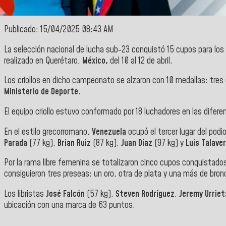
Publicado: 15/04/2025 08:43 AM
La selección nacional de lucha sub-23 conquistó 15 cupos para los
realizado en Querétaro,
México,
del 10 al 12 de abril.
Los criollos en dicho campeonato se alzaron con 10 medallas: tres
Ministerio de Deporte.
El equipo criollo estuvo conformado por 18 luchadores en las difer
En el estilo grecorromano,
Venezuela
ocupó el tercer lugar del podi
Parada
(77 kg),
Brian Ruiz
(87 kg),
Juan Díaz
(97 kg) y
Luis Talave
Por la rama libre femenina se totalizaron cinco cupos conquistado
consiguieron tres preseas: un oro, otra de plata y una más de bron
Los libristas
José Falcón
(57 kg),
Steven Rodríguez
,
Jeremy Urrie
ubicación con una marca de 63 puntos.