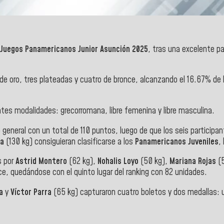
Juegos Panamericanos Junior Asunción 2025
, tras una excelente pa
 de oro, tres plateadas y cuatro de bronce, alcanzando el 16.67% de
entes modalidades: grecorromana, libre femenina y libre masculina.
o general con un total de 110 puntos, luego de que los seis participa
ra
(130 kg) consiguieran clasificarse a los
Panamericanos Juveniles
,
s por
Astrid Montero
(62 kg),
Nohalis Loyo
(50 kg),
Mariana Rojas
(5
ce, quedándose con el quinto lugar del ranking con 82 unidades.
ta
y
Víctor Parra
(65 kg) capturaron cuatro boletos y dos medallas: un