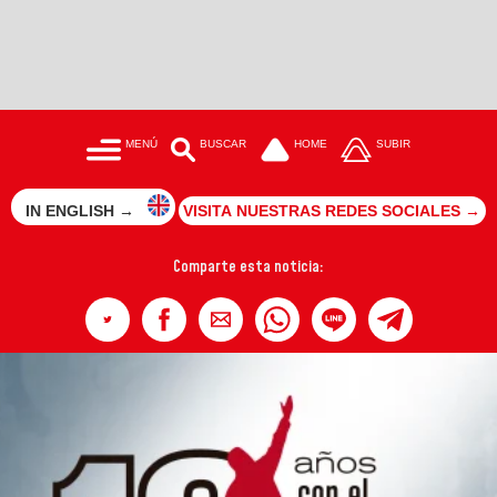
MENÚ
BUSCAR
HOME
SUBIR
IN ENGLISH →
VISITA NUESTRAS REDES SOCIALES →
Comparte esta noticia: