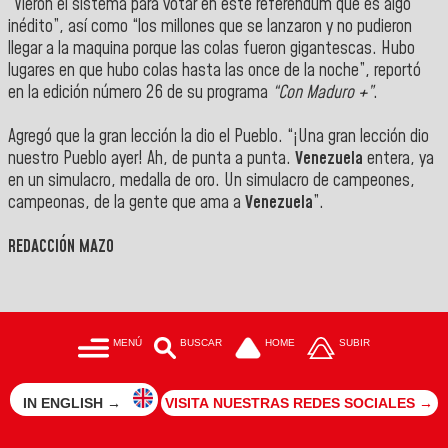
“Vieron el sistema para votar en este referéndum que es algo
inédito”, así como “los millones que se lanzaron y no pudieron
llegar a la maquina porque las colas fueron gigantescas. Hubo
lugares en que hubo colas hasta las once de la noche”, reportó
en la edición número 26 de su programa
“Con Maduro +”
.
Agregó que la gran lección la dio el Pueblo. “¡Una gran lección dio
nuestro Pueblo ayer! Ah, de punta a punta.
Venezuela
entera, ya
en un simulacro, medalla de oro. Un simulacro de campeones,
campeonas, de la gente que ama a
Venezuela
”.
REDACCIÓN MAZO
MENÚ
BUSCAR
HOME
SUBIR
IN ENGLISH →
VISITA NUESTRAS REDES SOCIALES →