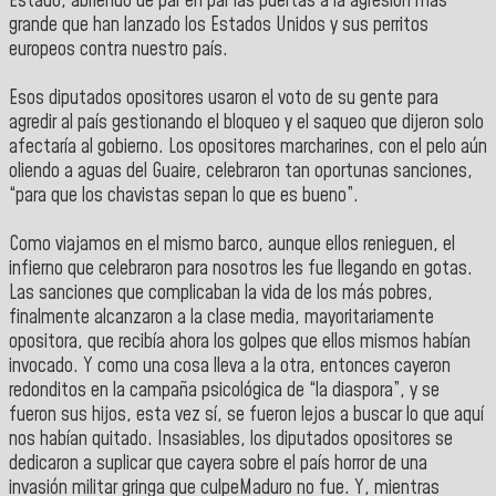
Estado, abriendo de par en par las puertas a la agresión más
grande que han lanzado los Estados Unidos y sus perritos
europeos contra nuestro país.
Esos diputados opositores usaron el voto de su gente para
agredir al país gestionando el bloqueo y el saqueo que dijeron solo
afectaría al gobierno. Los opositores marcharines, con el pelo aún
oliendo a aguas del Guaire, celebraron tan oportunas sanciones,
“para que los chavistas sepan lo que es bueno”.
Como viajamos en el mismo barco, aunque ellos renieguen, el
infierno que celebraron para nosotros les fue llegando en gotas.
Las sanciones que complicaban la vida de los más pobres,
finalmente alcanzaron a la clase media, mayoritariamente
opositora, que recibía ahora los golpes que ellos mismos habían
invocado. Y como una cosa lleva a la otra, entonces cayeron
redonditos en la campaña psicológica de “la diaspora”, y se
fueron sus hijos, esta vez sí, se fueron lejos a buscar lo que aquí
nos habían quitado. Insasiables, los diputados opositores se
dedicaron a suplicar que cayera sobre el país horror de una
invasión militar gringa que culpeMaduro no fue. Y, mientras