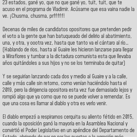
23 estados, gané yo, que no que gané yo, tuit, tuit, que te
acuso en el programa de Vladimir. Acúsame que esa vaina nadie la
ve. ¡Chusma, chusma, prfffff!
Decenas de miles de candidatos opositores que pretenden pedir
el voto a la gente que han batuqueado del delirio al abatimiento,
una, y otra, y oootra vez, hasta que tanto va el cántaro al río…
(Hablando de ríos, hasta al Guaire les hicieron lanzarse para llegar
a Miraflores y tumbar a la dictadura comunista esta que llevaba
años quitándoles a sus hijos y no se los terminaba de quitar)
Y se seguirían lanzando cada dos y medio al Guaire y a la calle,
calle y más calle sin retorno, como venían haciéndolo hasta el
2019, pero la dirigencia opositora esta vez fue demasiado lejos y
rompió algo que ya como que no se puede volver a remendar. Es
que una cosa es llamar al diablo y otra es verlo venir.
El diablo empezó a respirarnos cerquita su aliento fétido en 2015,
cuando la oposición ganó la mayoría en la Asamblea Nacional y
convirtió el Poder Legislativo en un apéndice del Departamento de