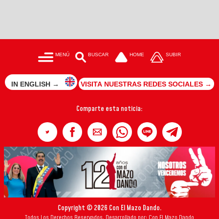
MENÚ
BUSCAR
HOME
SUBIR
IN ENGLISH →
VISITA NUESTRAS REDES SOCIALES →
Comparte esta noticia:
Copyright © 2026 Con El Mazo Dando.
Todos Los Derechos Reservados. Desarrollado por: Con El Mazo Dando