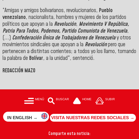
“Amigas y amigos bolivarianos, revolucionarios,
Pueblo
venezolano
, nacionalista, hombres y mujeres de los partidos
políticos que apoyan a la
Revolución
,
Movimiento V República,
Patria Para Todos, Podemos, Partido Comunista de Venezuela
,
(...)
Confederación Única de Trabajadores de Venezuela
y otros
movimientos sindicales que apoyan a la
Revolución
pero que
pertenecen a distintas corrientes; a todos yo los llamo, tomando
la palabra de
Bolívar
, a la unidad", sentenció.
REDACCIÓN MAZO
MENÚ
BUSCAR
HOME
SUBIR
IN ENGLISH →
VISITA NUESTRAS REDES SOCIALES →
Comparte esta noticia: