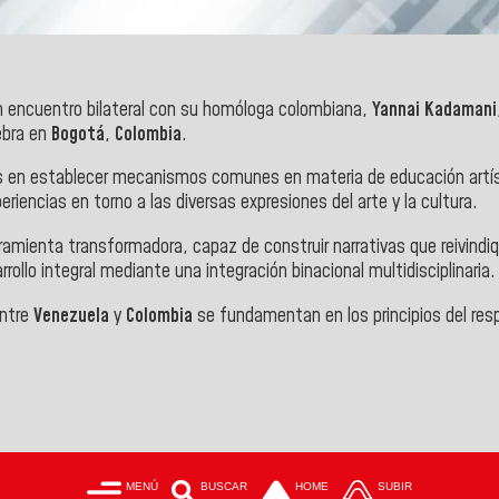
n encuentro bilateral con su homóloga colombiana,
Yannai Kadamani
ebra en
Bogotá
,
Colombia
.
os en establecer mecanismos comunes en materia de educación artís
iencias en torno a las diversas expresiones del arte y la cultura.
amienta transformadora, capaz de construir narrativas que reivindiq
rollo integral mediante una integración binacional multidisciplinaria.
entre
Venezuela
y
Colombia
se fundamentan en los principios del resp
MENÚ
BUSCAR
HOME
SUBIR