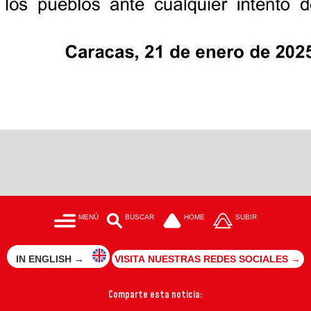
MENÚ
BUSCAR
HOME
SUBIR
IN ENGLISH →
VISITA NUESTRAS REDES SOCIALES →
Comparte esta noticia: