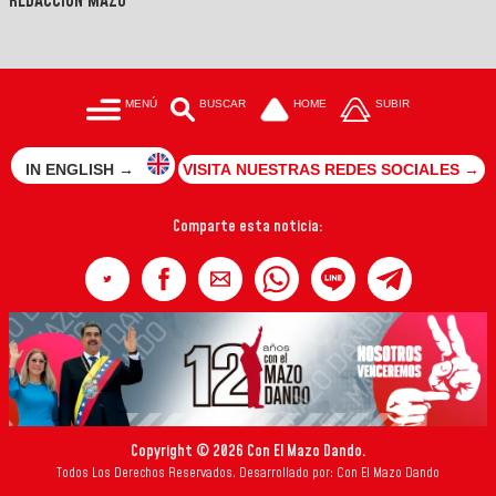
REDACCIÓN MAZO
MENÚ
BUSCAR
HOME
SUBIR
IN ENGLISH →
VISITA NUESTRAS REDES SOCIALES →
Comparte esta noticia:
Copyright © 2026 Con El Mazo Dando.
Todos Los Derechos Reservados. Desarrollado por: Con El Mazo Dando