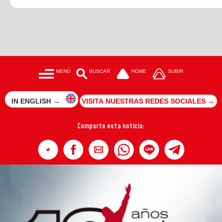
MENÚ
BUSCAR
HOME
SUBIR
IN ENGLISH →
VISITA NUESTRAS REDES SOCIALES →
Comparte esta noticia: