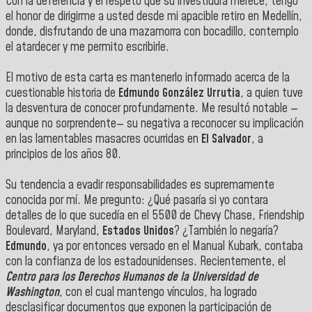
Con la deferencia y el respeto que su investidura merece, tengo
el honor de dirigirme a usted desde mi apacible retiro en Medellín,
donde, disfrutando de una mazamorra con bocadillo, contemplo
el atardecer y me permito escribirle.
El motivo de esta carta es mantenerlo informado acerca de la
cuestionable historia de
Edmundo González Urrutia
, a quien tuve
la desventura de conocer profundamente. Me resultó notable —
aunque no sorprendente— su negativa a reconocer su implicación
en las lamentables masacres ocurridas en
El Salvador
, a
principios de los años 80.
Su tendencia a evadir responsabilidades es supremamente
conocida por mí. Me pregunto: ¿Qué pasaría si yo contara
detalles de lo que sucedía en el 5500 de Chevy Chase, Friendship
Boulevard, Maryland,
Estados Unidos
? ¿También lo negaría?
Edmundo
, ya por entonces versado en el Manual Kubark, contaba
con la confianza de los estadounidenses. Recientemente, el
Centro para los Derechos Humanos de la Universidad de
Washington
, con el cual mantengo vínculos, ha logrado
desclasificar documentos que exponen la participación de