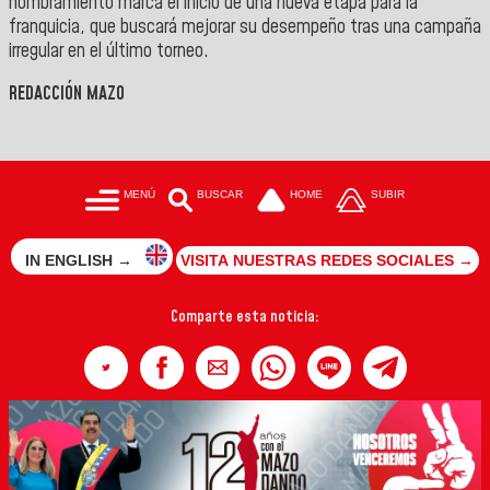
nombramiento marca el inicio de una nueva etapa para la
franquicia, que buscará mejorar su desempeño tras una campaña
irregular en el último torneo.
REDACCIÓN MAZO
MENÚ
BUSCAR
HOME
SUBIR
IN ENGLISH →
VISITA NUESTRAS REDES SOCIALES →
Comparte esta noticia: