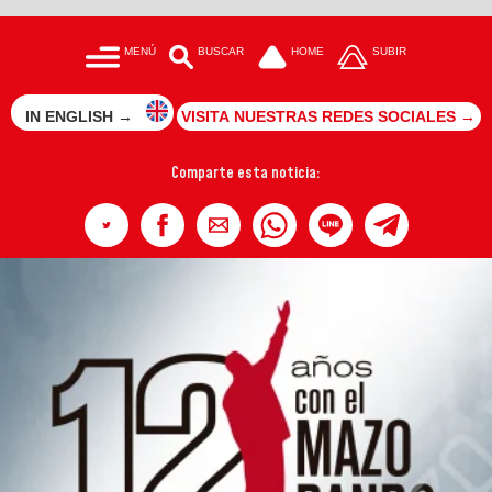
MENÚ
BUSCAR
HOME
SUBIR
IN ENGLISH →
VISITA NUESTRAS REDES SOCIALES →
Comparte esta noticia: