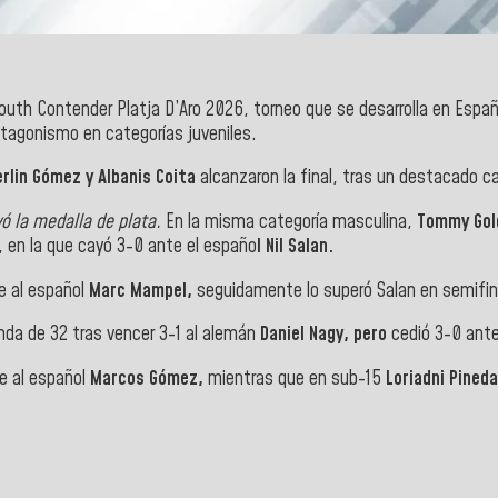
outh Contender Platja D’Aro 2026, torneo que se desarrolla en Españ
otagonismo en categorías juveniles.
rlin Gómez y Albanis Coita
alcanzaron la final, tras un destacado ca
vó la medalla de plata.
En la misma categoría masculina,
Tommy Gol
, en la que cayó 3-0 ante el españo
l Nil Salan.
e al español
Marc Mampel,
seguidamente lo superó Salan en semifina
onda de 32 tras vencer 3-1 al alemán
Daniel Nagy, pero
cedió 3-0 ante
te al español
Marcos Gómez,
mientras que en sub-15
Loriadni Pined