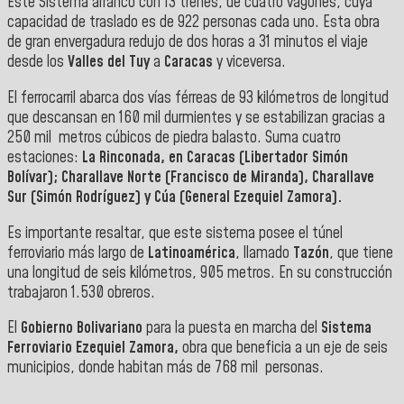
Este Sistema arrancó con 13 trenes, de cuatro vagones, cuya
capacidad de traslado es de 922 personas cada uno. Esta obra
de gran envergadura redujo de dos horas a 31 minutos el viaje
desde los
Valles del Tuy
a
Caracas
y viceversa.
El ferrocarril abarca dos vías férreas de 93 kilómetros de longitud
que descansan en 160 mil durmientes y se estabilizan gracias a
250 mil metros cúbicos de piedra balasto. Suma cuatro
estaciones:
La Rinconada, en Caracas (Libertador Simón
Bolívar); Charallave Norte (Francisco de Miranda), Charallave
Sur (Simón Rodríguez) y Cúa (General Ezequiel Zamora).
Es importante resaltar, que este sistema posee el túnel
ferroviario más largo de
Latinoamérica
, llamado
Tazón
, que tiene
una longitud de seis kilómetros, 905 metros. En su construcción
trabajaron 1.530 obreros.
El
Gobierno Bolivariano
para la puesta en marcha del
Sistema
Ferroviario Ezequiel Zamora,
obra que beneficia a un eje de seis
municipios, donde habitan más de 768 mil personas.