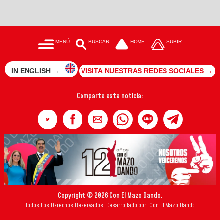
MENÚ
BUSCAR
HOME
SUBIR
IN ENGLISH →
VISITA NUESTRAS REDES SOCIALES →
Comparte esta noticia:
Copyright © 2026 Con El Mazo Dando.
Todos Los Derechos Reservados. Desarrollado por: Con El Mazo Dando