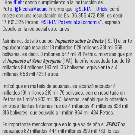
"
Hoy
#1Abr
dando cumplimiento a la instrucción del
Pdte.
@NicolasMaduro
informo que
@SENIAT_Oficial
cerró
marzo con una recaudación de Bs. 36.855.472.089, es decir
17.001.325 Petros.
#SENIATPotenciaLaEconomía
", expresó
Cabello en la red social este lunes.
Asimismo, detalló que por
Impuesto sobre la Renta
(ISLR) el ente
regulador logró recaudar 18 millardos 528 millones 231 mil 559
bolívares, es decir, 8 millones 547 mil 21 Petros; mientras que por
el
Impuesto al Valor Agregado
(IVA), la cifra recaudada fue de 10
millardos 94 millones 193 mil 135 bolívares, equivalente a 4
millones 656 mil 423 Petros.
Indicó que en materia de aduanas, se alcanzó recaudar 4
millardos 191 millones 219 mil 79 bolívares, con un resultado en
Petros de 1 millón 933 mil 397. Además, señaló que lo obtenido
en otras Rentas Internas fue de 4 millardos 41 millones 828 mil
316 bolívares, que equivale a 1 millón 864 mil 484 Petros.
Es importante mencionar que en lo que va de año el
SENIAT
ha
recaudado 82 millardos 444 mil millones 299 mil 789, lo cual