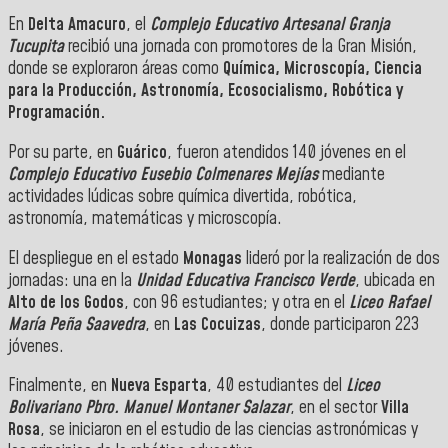
En
Delta Amacuro
, el
Complejo Educativo Artesanal Granja
Tucupita
recibió una jornada con promotores de la Gran Misión,
donde se exploraron áreas como
Química, Microscopía, Ciencia
para la Producción, Astronomía, Ecosocialismo, Robótica y
Programación.
Por su parte, en
Guárico
, fueron atendidos 140 jóvenes en el
Complejo Educativo Eusebio Colmenares Mejías
mediante
actividades lúdicas sobre química divertida, robótica,
astronomía, matemáticas y microscopía.
El despliegue en el estado
Monagas
lideró por la realización de dos
jornadas: una en la
Unidad Educativa Francisco Verde
, ubicada en
Alto de los Godos
, con 96 estudiantes; y otra en el
Liceo Rafael
María Peña Saavedra
, en
Las Cocuizas
, donde participaron 223
jóvenes.
Finalmente, en
Nueva Esparta
, 40 estudiantes del
Liceo
Bolivariano Pbro. Manuel Montaner Salazar
, en el sector
Villa
Rosa
, se iniciaron en el estudio de las ciencias astronómicas y