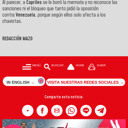
Al parecer, a
Capriles
se le borró la memoria y no reconoce las
sanciones ni el bloqueo que tanto pidió la oposición
contra
Venezuela
, porque según ellos solo afecta a los
chavistas.
REDACCIÓN MAZO
MENÚ
BUSCAR
HOME
SUBIR
IN ENGLISH →
VISITA NUESTRAS REDES SOCIALES →
Comparte esta noticia: