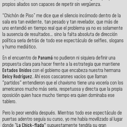
propios aliados son capaces de repetir sin vergüenza.
“Chichón de Piso” me dice que el silencio incómodo dentro de la
sala era tan evidente, tan pesado y tan revelador, que más de
uno entendió en tiempo real que el problema ya no es solamente
la ausencia de resultados… sino la falta absoluta de dirección
política seria detrás de todo ese espectáculo de selfies, slogans
y humo mediático.
En el encuentro de
Panamá
no pudieron ni siquiera definir una
propuesta clara para hacer frente a la estrategia que mantiene
Estados Unidos
con el gobierno que encabeza nuestra hermana
Delcy Rodríguez.
Ahí esos cascarones vacíos que llaman
"partidos" entendieron que el chavismo tiene una vocería con los
americanos mucho más seria, respetuosa y directa que la propia
oposición quien hace mucho tiempo era quien dominaba ese
tablero.
Pero lo peor vendría después. Mientras todo ese espectáculo de
puertas adentro seguía su curso, yo me había movilizado al lugar
donde “
La Chick-flada”
supuestamente tendría su gran