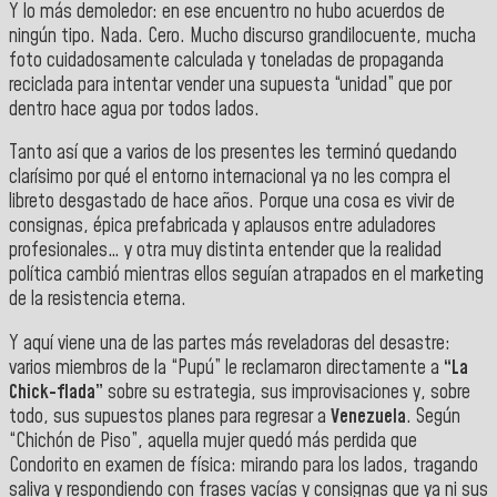
Y lo más demoledor: en ese encuentro no hubo acuerdos de
ningún tipo. Nada. Cero. Mucho discurso grandilocuente, mucha
foto cuidadosamente calculada y toneladas de propaganda
reciclada para intentar vender una supuesta “unidad” que por
dentro hace agua por todos lados.
Tanto así que a varios de los presentes les terminó quedando
clarísimo por qué el entorno internacional ya no les compra el
libreto desgastado de hace años. Porque una cosa es vivir de
consignas, épica prefabricada y aplausos entre aduladores
profesionales… y otra muy distinta entender que la realidad
política cambió mientras ellos seguían atrapados en el marketing
de la resistencia eterna.
Y aquí viene una de las partes más reveladoras del desastre:
varios miembros de la “Pupú” le reclamaron directamente a
“La
Chick-flada”
sobre su estrategia, sus improvisaciones y, sobre
todo, sus supuestos planes para regresar a
Venezuela
. Según
“Chichón de Piso”, aquella mujer quedó más perdida que
Condorito en examen de física: mirando para los lados, tragando
saliva y respondiendo con frases vacías y consignas que ya ni sus