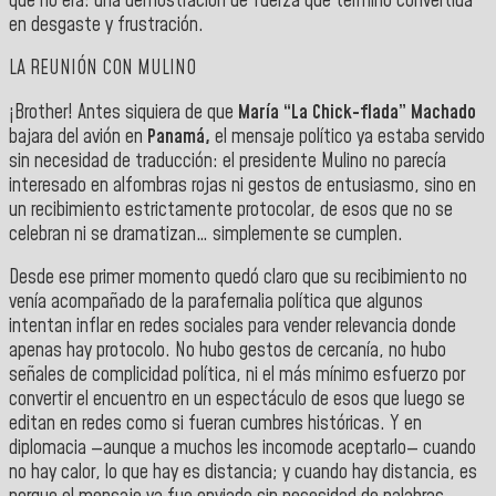
que no era: una demostración de fuerza que terminó convertida
en desgaste y frustración.
LA REUNIÓN CON MULINO
¡Brother! Antes siquiera de que
María “La Chick-flada” Machado
bajara del avión en
Panamá,
el mensaje político ya estaba servido
sin necesidad de traducción: el presidente Mulino no parecía
interesado en alfombras rojas ni gestos de entusiasmo, sino en
un recibimiento estrictamente protocolar, de esos que no se
celebran ni se dramatizan… simplemente se cumplen.
Desde ese primer momento quedó claro que su recibimiento no
venía acompañado de la parafernalia política que algunos
intentan inflar en redes sociales para vender relevancia donde
apenas hay protocolo. No hubo gestos de cercanía, no hubo
señales de complicidad política, ni el más mínimo esfuerzo por
convertir el encuentro en un espectáculo de esos que luego se
editan en redes como si fueran cumbres históricas. Y en
diplomacia —aunque a muchos les incomode aceptarlo— cuando
no hay calor, lo que hay es distancia; y cuando hay distancia, es