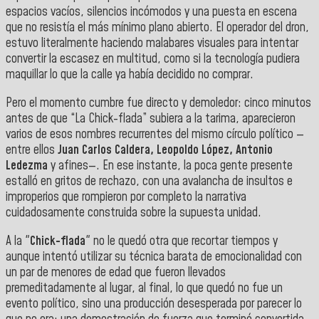
espacios vacíos, silencios incómodos y una puesta en escena
que no resistía el más mínimo plano abierto. El operador del dron,
estuvo literalmente haciendo malabares visuales para intentar
convertir la escasez en multitud, como si la tecnología pudiera
maquillar lo que la calle ya había decidido no comprar.
Pero el momento cumbre fue directo y demoledor: cinco minutos
antes de que “La Chick-flada” subiera a la tarima, aparecieron
varios de esos nombres recurrentes del mismo círculo político —
entre ellos
Juan Carlos Caldera, Leopoldo López, Antonio
Ledezma
y afines—. En ese instante, la poca gente presente
estalló en gritos de rechazo, con una avalancha de insultos e
improperios que rompieron por completo la narrativa
cuidadosamente construida sobre la supuesta unidad.
A la "
Chick-flada
" no le quedó otra que recortar tiempos y
aunque intentó utilizar su técnica barata de emocionalidad con
un par de menores de edad que fueron llevados
premeditadamente al lugar, al final, lo que quedó no fue un
evento político, sino una producción desesperada por parecer lo