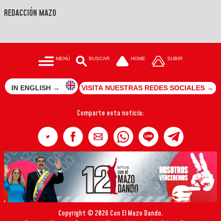
REDACCIÓN MAZO
MENÚ
BUSCAR
HOME
SUBIR
IN ENGLISH →
VISITA NUESTRAS REDES SOCIALES →
Comparte esta noticia:
Copyright © 2026 Con El Mazo Dando.