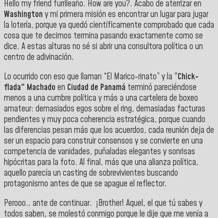
Hello my friend furrileaño. How are you?. Acabo de aterrizar en
Washington
y mi primera misión es encontrar un lugar para jugar
la lotería, porque ya quedó científicamente comprobado que cada
cosa que te decimos termina pasando exactamente como se
dice. A estas alturas no sé si abrir una consultora política o un
centro de adivinación.
Lo ocurrido con eso que llaman “El Marico-rinato” y la "
Chick-
flada" Machado
en
Ciudad de Panamá
terminó pareciéndose
menos a una cumbre política y más a una cartelera de boxeo
amateur: demasiados egos sobre el ring, demasiadas facturas
pendientes y muy poca coherencia estratégica, porque cuando
las diferencias pesan más que los acuerdos, cada reunión deja de
ser un espacio para construir consensos y se convierte en una
competencia de vanidades, puñaladas elegantes y sonrisas
hipócritas para la foto. Al final, más que una alianza política,
aquello parecía un casting de sobrevivientes buscando
protagonismo antes de que se apague el reflector.
Perooo.. ante de continuar. ¡Brother! Aquel, el que tú sabes y
todos saben, se molestó conmigo porque le dije que me venía a