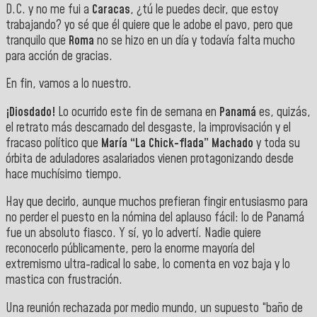
D.C. y no me fui a
Caracas
, ¿tú le puedes decir, que estoy
trabajando? yo sé que él quiere que le adobe el pavo, pero que
tranquilo que
Roma
no se hizo en un día y todavía falta mucho
para acción de gracias.
En fin, vamos a lo nuestro.
¡Diosdado!
Lo ocurrido este fin de semana en
Panamá
es, quizás,
el retrato más descarnado del desgaste, la improvisación y el
fracaso político que
María “La Chick-flada” Machado
y toda su
órbita de aduladores asalariados vienen protagonizando desde
hace muchísimo tiempo.
Hay que decirlo, aunque muchos prefieran fingir entusiasmo para
no perder el puesto en la nómina del aplauso fácil: lo de Panamá
fue un absoluto fiasco. Y sí, yo lo advertí. Nadie quiere
reconocerlo públicamente, pero la enorme mayoría del
extremismo ultra-radical lo sabe, lo comenta en voz baja y lo
mastica con frustración.
Una reunión rechazada por medio mundo, un supuesto “baño de