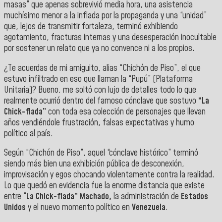
masas” que apenas sobrevivió media hora, una asistencia
muchísimo menor a la inflada por la propaganda y una “unidad”
que, lejos de transmitir fortaleza, terminó exhibiendo
agotamiento, fracturas internas y una desesperación inocultable
por sostener un relato que ya no convence ni a los propios.
¿Te acuerdas de mi amiguito, alias “Chichón de Piso”, el que
estuvo infiltrado en eso que llaman la “Pupú” (Plataforma
Unitaria)? Bueno, me soltó con lujo de detalles todo lo que
realmente ocurrió dentro del famoso cónclave que sostuvo
“La
Chick-flada”
con toda esa colección de personajes que llevan
años vendiéndole frustración, falsas expectativas y humo
político al país.
Según “Chichón de Piso”, aquel “cónclave histórico” terminó
siendo más bien una exhibición pública de desconexión,
improvisación y egos chocando violentamente contra la realidad.
Lo que quedó en evidencia fue la enorme distancia que existe
entre “
La Chick-flada” Machado,
la administración de
Estados
Unidos
y el nuevo momento político en
Venezuela
.