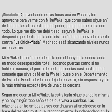
¡Diosdado!
Aprovechando estas horas acá en Washington
aproveché para verme con MilkeWake, que como sabes sigue ahí
de lleno en las altas esferas del poder, para ponerme al día con
todo. Lo que me dijo me dejó tieso: según MilkeWake, el
desprecio que dentro de la administración han empezado a sentir
contra "
La Chick-flada
" Machado está alcanzando niveles nunca
antes vistos.
MilkeWake también me adelanta que el lobby de la señora anda
en modo desesperación total, tocando puertas como si no
hubiera mañana, al punto de pedir audiencias casi hasta con el
conserje que sirve café en la White House o en el Departamento
de Estado. Resultado: la han dejado en visto, sin respuesta y sin
la más mínima expectativa de una cita cercana.
Según me cuenta MilkeWake, la estrategia sigue siendo la misma
y no hay ningún tipo señales de que vaya a cambiar. Las
relaciones entre ambos países continuaran afianzándose en la
base del respeto mutuo, el reconocimiento, la independencia y la