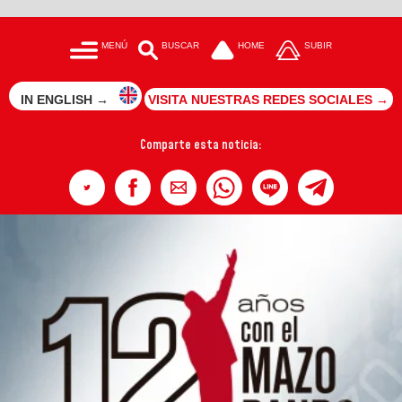
MENÚ
BUSCAR
HOME
SUBIR
IN ENGLISH →
VISITA NUESTRAS REDES SOCIALES →
Comparte esta noticia: