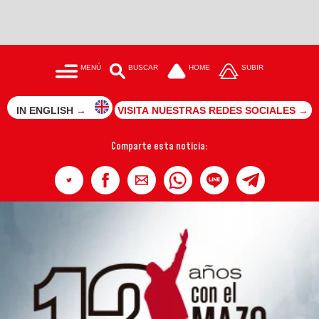
MENÚ
BUSCAR
HOME
SUBIR
IN ENGLISH →
VISITA NUESTRAS REDES SOCIALES →
Comparte esta noticia: