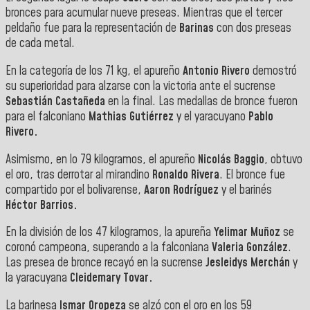
bronces para acumular nueve preseas. Mientras que el tercer
peldaño fue para la representación de
Barinas
con dos preseas
de cada metal.
En la categoría de los 71 kg, el apureño
Antonio Rivero
demostró
su superioridad para alzarse con la victoria ante el sucrense
Sebastián Castañeda
en la final. Las medallas de bronce fueron
para el falconiano
Mathias Gutiérrez
y el yaracuyano
Pablo
Rivero.
Asimismo, en lo 79 kilogramos, el apureño
Nicolás Baggio
, obtuvo
el oro, tras derrotar al mirandino
Ronaldo Rivera
. El bronce fue
compartido por el bolivarense,
Aaron Rodríguez
y el barinés
Héctor Barrios.
En la división de los 47 kilogramos, la apureña
Yelimar Muñoz
se
coronó campeona, superando a la falconiana
Valeria González
.
Las presea de bronce recayó en la sucrense
Jesleidys Merchán
y
la yaracuyana
Cleidemary Tovar.
La barinesa
Ismar Oropeza
se alzó con el oro en los 59