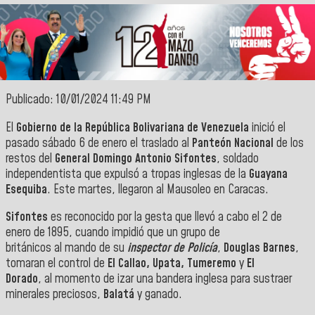
Publicado: 10/01/2024 11:49 PM
El
Gobierno de la República Bolivariana de Venezuela
inició el
pasado sábado 6 de enero el traslado
al
Panteón
Nacional
de los
restos
del
General
Domingo
Antonio
Sifontes
, soldado
independentista que expulsó a tropas inglesas de la
Guayana
Esequiba
. Este martes, llegaron
al
Mausoleo en Caracas.
Sifontes
es reconocido por la gesta que llevó a cabo el 2 de
enero de 1895, cuando impidió que un grupo de
británicos
al
mando de su
inspector de Policía
,
Douglas Barnes
,
tomaran el control de
El Callao, Upata, Tumeremo
y
El
Dorado
,
al
momento de izar una bandera inglesa para sustraer
minerales preciosos,
Balatá
y ganado.