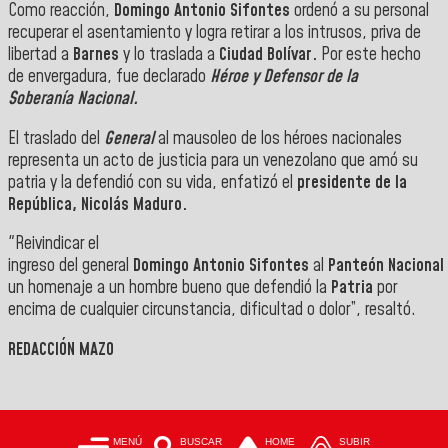
Como reacción,
Domingo
Antonio
Sifontes
ordenó a su personal
recuperar el asentamiento y logra retirar a los intrusos, priva de
libertad a
Barnes
y lo traslada a
Ciudad Bolívar.
Por este hecho
de envergadura, fue declarado
Héroe y Defensor de la
Soberanía
Nacional
.
El traslado
del
General
al
mausoleo de los héroes nacionales
representa un acto de justicia para un venezolano que amó su
patria y la defendió con su vida, enfatizó el
presidente de la
República, Nicolás Maduro.
"Reivindicar el
ingreso
del
general
Domingo
Antonio
Sifontes
al
Panteón
Nacional
un homenaje a un hombre bueno que defendió la
Patria
por
encima de cualquier circunstancia, dificultad o dolor”, resaltó.
REDACCIÓN MAZO
MENÚ
BUSCAR
HOME
SUBIR