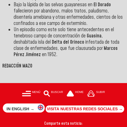
Bajo la lápida de las selvas guayanesas en
El Dorado
fallecieron por abandono, malos tratos, paludismo,
disentería amebiana y otras enfermedades, cientos de los
confinados a ese campo de exterminio.
Un episodio como este solo tiene antecedentes en el
tenebroso campo de concentración de
Guasina
,
deshabitada isla del
Delta del Orinoco
infestada de toda
clase de enfermedades, que fue clausurada por
Marcos
Pérez Jiménez
en 1952.
REDACCIÓN MAZO
MENÚ
BUSCAR
HOME
SUBIR
IN ENGLISH →
VISITA NUESTRAS REDES SOCIALES →
Comparte esta noticia: