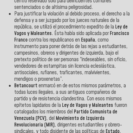
centro reservado solo para delincuentes comunes
sentenciados o de altísima peligrosidad.
Para justificar la violación al debido proceso, el derecho a la
defensa y a ser juzgado por los jueces naturales de la
república, se utilizó el procedimiento expedito de la
Ley de
Vagos y Maleantes
. Ésta había sido aplicada por
Francisco
Franco
contra los republicanos en
España
, como
instrumento para poner detrás de las rejas a estudiantes,
campesinos, obreros y dirigentes de izquierda, bajo el
pretexto político de ser personas “indeseables, sin oficio,
vendedores de estampitas sin licencia eclesiástica,
antisociales, rufianes, traficantes, malvivientes,
mendigos o proxenetas”.
Betancourt
enmarcó en de estos mismos parámetros, a
todas luces ilegales, a sus antiguos compañeros de
partido y de resistencia clandestina. Con esos mismos
epítetos lapidarios de la
Ley de Vagos y Maleantes
fueron
catalogados los miembros del
Partido Comunista de
Venezuela (PCV)
, del
Movimiento de Izquierda
Revolucionaria (MIR)
, dirigentes estudiantiles y obrero-
sindicales, y todo disidente de las políticas de
Estado
.