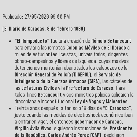
Publicado: 27/05/2026 09:00 PM
(El Diario de Caracas, 8 de febrero 1989)
“El Hampoducto”
fue una creación de
Rómulo Betancourt
para enviar a las remotas
Colonias Móviles de El Dorado
a
miles de estudiantes liceístas, universitarios, dirigentes
obrero-campesinos y líderes de izquierda, cuyas masivas
detenciones mantenían abarrotados los calabozos de la
Dirección General de Policía (DIGEPOL)
, el
Servicio de
Inteligencia de la Fuerzas Armadas (SIFA)
, las cárceles de
las
Jefaturas Civiles
y la
Prefectura de Caracas
. Para
tales fines
Betancourt
y sus ministros policías aplicaron la
draconiana e inconstitucional
Ley de Vagos y Maleantes
.
Treinta años después, a tan solo 19 días de
“El Caracazo”
,
justo cuando las medidas de electroshock económico iban
a entrar en vigor, el entonces
gobernador de Caracas
,
Virgilio Ávila Vivas
, siguiendo instrucciones del
Presidente
de la República,
Carlos Andrés Pérez (CAP)
, decidieron