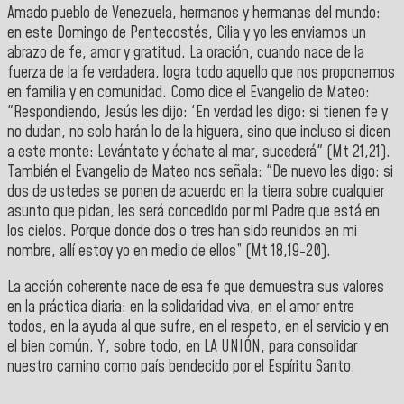
Amado pueblo de Venezuela, hermanos y hermanas del mundo:
en este Domingo de Pentecostés, Cilia y yo les enviamos un
abrazo de fe, amor y gratitud. La oración, cuando nace de la
fuerza de la fe verdadera, logra todo aquello que nos proponemos
en familia y en comunidad. Como dice el Evangelio de Mateo:
"Respondiendo, Jesús les dijo: 'En verdad les digo: si tienen fe y
no dudan, no solo harán lo de la higuera, sino que incluso si dicen
a este monte: Levántate y échate al mar, sucederá" (Mt 21,21).
También el Evangelio de Mateo nos señala: "De nuevo les digo: si
dos de ustedes se ponen de acuerdo en la tierra sobre cualquier
asunto que pidan, les será concedido por mi Padre que está en
los cielos. Porque donde dos o tres han sido reunidos en mi
nombre, allí estoy yo en medio de ellos” (Mt 18,19-20).
La acción coherente nace de esa fe que demuestra sus valores
en la práctica diaria: en la solidaridad viva, en el amor entre
todos, en la ayuda al que sufre, en el respeto, en el servicio y en
el bien común. Y, sobre todo, en LA UNIÓN, para consolidar
nuestro camino como país bendecido por el Espíritu Santo.