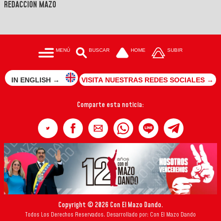
REDACCIÓN MAZO
MENÚ
BUSCAR
HOME
SUBIR
IN ENGLISH →
VISITA NUESTRAS REDES SOCIALES →
Comparte esta noticia:
Copyright © 2026 Con El Mazo Dando.
Todos Los Derechos Reservados. Desarrollado por: Con El Mazo Dando