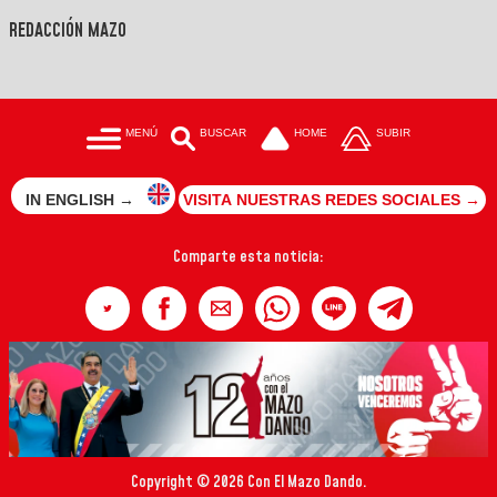
REDACCIÓN MAZO
MENÚ
BUSCAR
HOME
SUBIR
IN ENGLISH →
VISITA NUESTRAS REDES SOCIALES →
Comparte esta noticia:
Copyright © 2026 Con El Mazo Dando.