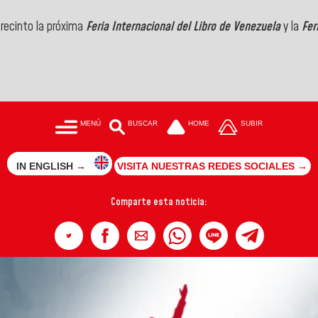
 recinto la próxima
Feria Internacional del Libro de Venezuela
y la
Fer
MENÚ
BUSCAR
HOME
SUBIR
IN ENGLISH →
VISITA NUESTRAS REDES SOCIALES →
Comparte esta noticia: