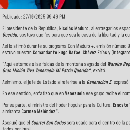
Publicado: 27/10/2025 09:46 PM
El presidente de la República,
Nicolás Maduro
, al entregar los espa
Querida
, sostuvo que "es para que sea la casa de la libertad y la cu
Así lo afirmó durante su programa Con Maduro +, emisión número 95,
estuvo nuestro
Comandante Hugo Rafael Chávez Frías
y (integran
"Aquí estamos a las faldas de la montaña sagrada del
Waraira Re
Gran Misión Viva Venezuela Mi Patria Querida"
, exaltó.
Asimismo, el jefe de Estado al referirse a la
Generación Z
, expresó
En ese sentido, enfatizó que en
Venezuela
ese grupo recibe el nom
Por su parte, el ministro del Poder Popular para la Cultura,
Ernesto V
almiranta
Carmen Meléndez"
.
Aseguró que el
Cuartel San Carlos
será usado para el centro de la p
todos por igual.