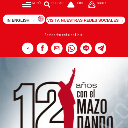
MENÚ
BUSCAR
HOME
SUBIR
IN ENGLISH →
VISITA NUESTRAS REDES SOCIALES →
Comparte esta noticia: