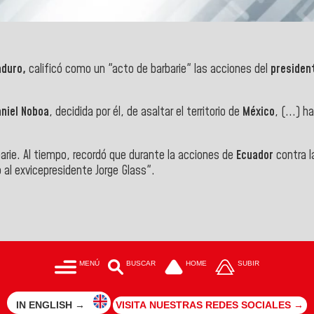
aduro,
calificó como un "acto de barbarie" las acciones del
president
niel Noboa
, decidida por él, de asaltar el territorio de
México
, (...) 
arie. Al tiempo, recordó que durante la acciones de
Ecuador
contra l
ó al exvicepresidente
Jorge Glass".
MENÚ
BUSCAR
HOME
SUBIR
IN ENGLISH →
VISITA NUESTRAS REDES SOCIALES →