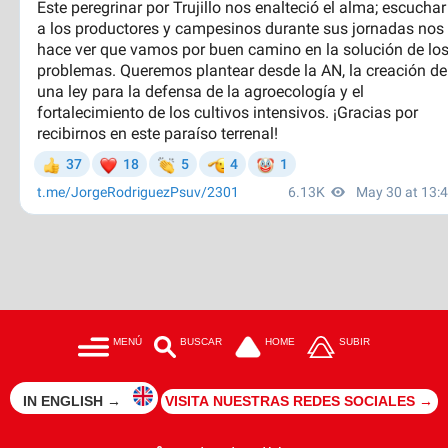
MENÚ
BUSCAR
HOME
SUBIR
IN ENGLISH →
VISITA NUESTRAS REDES SOCIALES →