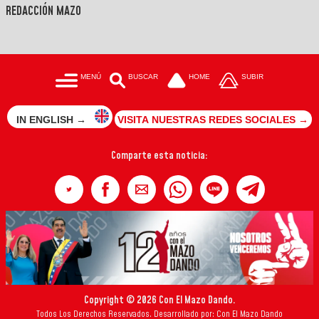
REDACCIÓN MAZO
MENÚ
BUSCAR
HOME
SUBIR
IN ENGLISH →
VISITA NUESTRAS REDES SOCIALES →
Comparte esta noticia:
Copyright © 2026 Con El Mazo Dando.
Todos Los Derechos Reservados. Desarrollado por: Con El Mazo Dando