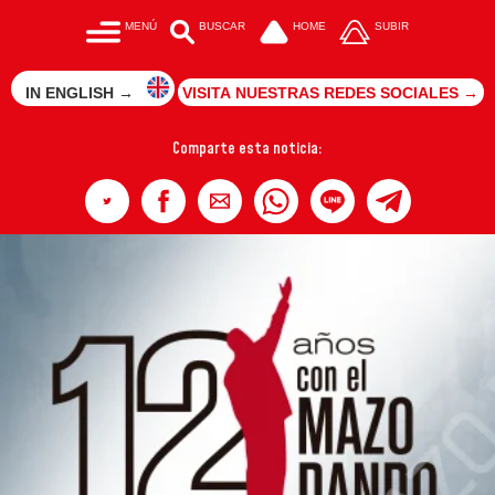
MENÚ
BUSCAR
HOME
SUBIR
IN ENGLISH →
VISITA NUESTRAS REDES SOCIALES →
Comparte esta noticia: