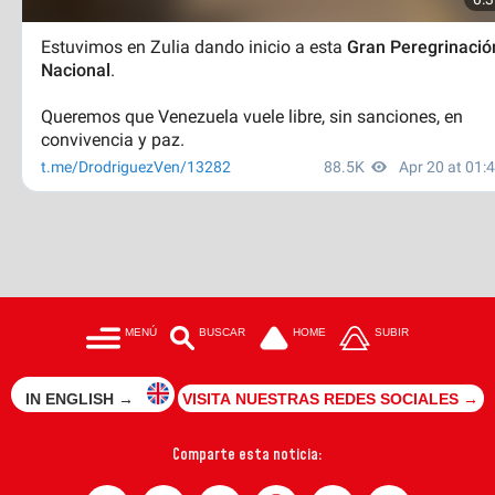
MENÚ
BUSCAR
HOME
SUBIR
IN ENGLISH →
VISITA NUESTRAS REDES SOCIALES →
Comparte esta noticia: