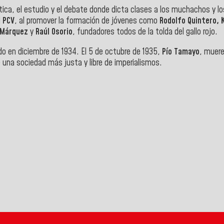
ítica, el estudio y el debate donde dicta clases a los muchachos y
l
PCV
, al promover la formación de jóvenes como
Rodolfo Quintero, K
l Márquez
y
Raúl Osorio
, fundadores todos de la tolda del gallo rojo.
rado en diciembre de 1934. El 5 de octubre de 1935,
Pío Tamayo
, muere
e una sociedad más justa y libre de imperialismos.