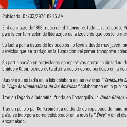
Publicado: 04/03/2026 09:16 AM
El 4 de marzo de 1898, nació en el
Tocuyo
, estado
Lara
, el poeta
Pí
para la conformación de liderazgos de la izquierda que posteriorm
Su lucha por la causa de los pueblos, lo llevó a desde muy joven, 
servicios que se tradujo en la fundación del primer transporte cole
Su participación en actividades conspirativas contra la dictadura 
Unidos
y
Cuba
, siendo esta última nación donde participó en la co
Durante su estadía en la isla colabora en las revistas
"
Venezuela L
la
"
Liga Antiimperialista de las Américas"
colaborando en la public
Tras su llegada a
Colombia
, funda en Barranquilla, la
Unión Obrera 
Tras un periplo por
Centromérica
de donde es expulsado de
Panamá
país, se incorpora como colaborador en la revista
"
Élite
"
y en el dia
encarcelado.