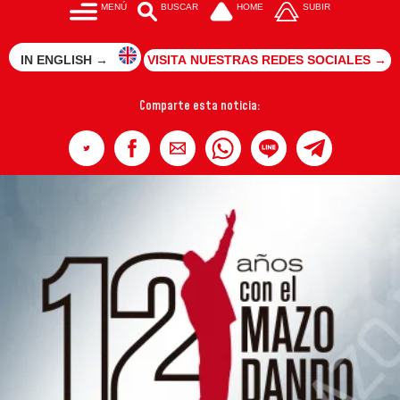
MENÚ
BUSCAR
HOME
SUBIR
IN ENGLISH →
VISITA NUESTRAS REDES SOCIALES →
Comparte esta noticia: