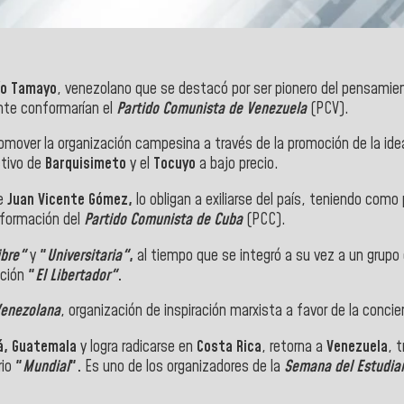
o Tamayo
, venezolano que se destacó por ser pionero del pensamient
ente conformarían el
Partido Comunista de Venezuela
(PCV).
promover la organización campesina a través de la promoción de la i
ctivo de
Barquisimeto
y el
Tocuyo
a bajo precio.
de
Juan Vicente Gómez,
lo obligan a exiliarse del país, teniendo como
nformación del
Partido Comunista de Cuba
(PCC).
ibre"
y
"
Universitaria"
,
al tiempo que se integró a su vez a un grup
ación
"
El Libertador"
.
Venezolana
, organización de inspiración marxista a favor de la concie
, Guatemala
y logra radicarse en
Costa Rica
, retorna a
Venezuela
, 
rio
"
Mundial
".
Es uno de los organizadores de la
Semana del Estudia