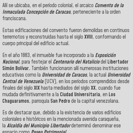
Allí se ubicaba, en el período colonial, el arcaico
Convento
de la
Inmaculada Concepción de Caracas
, perteneciente a la orden
franciscana.
Estas edificaciones del convento fueron demolidas en continuos
terremotos y reconstruidas hasta el siglo
XVIII
, conformando el
cuerpo principal del edificio actual.
En el año 1883, el inmueble fue incorporado a la
Exposición
Nacional
, para festejar el
Centenario del Natalicio
del
Libertador
Simón Bolívar.
También funcionaron allí numerosas instituciones
educativas como la
Universidad de Caracas
, la actual
Universidad
Central de Venezuela
(UCV), en los períodos comprendidos desde
finales del siglo
XIX
hasta mediados del siglo
XX
, cuando fue
mudada definitivamente a la
Ciudad Universitaria
, en
Los
Chaguaramos
, parroquia
San Pedro
de la capital venezolana.
Es de destacar que, debido a la existencia de varios edificios
coloniales e históricos en la mencionada avenida caraqueña,
la
Alcaldía del Municipio Libertador
determinó denominar ese
espacio como
Paseo Patrimonial
.