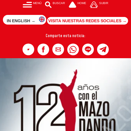
MENÚ
BUSCAR
HOME
SUBIR
IN ENGLISH →
VISITA NUESTRAS REDES SOCIALES →
Comparte esta noticia: