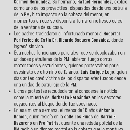
Carmen Hernández
. Su hermano,
Rafael Hernández
, explicó
como uno de los proyectiles, disparados desde una patrulla
de la
PM,
hizo impacto en la cabeza del menor, en
momentos en que se disponía a tomar un refresco cerca
de la ventana de su casa.
Los padres trasladaron al infortunado menor al
Hospital
Periférico de Catia
Dr. Ricardo Baquero González
, donde
ingresó sin vida.
Esa noche, funcionarios policiales, que se desplazaban en
unidades patrulleras de la
PM
, abrieron fuego contra
motorizados y estudiantes, quienes protestaban por el
asesinato de otro niño de 12 años,
Luis Enrique Lugo
, quien
días antes cayó víctima de los disparos efectuados desde
una unidad de patrullaje de la
PM
.
Dichas protestas recrudecieron al conocerse la noticia
sobre la muerte del
Norberto Hernández
en los sectores
adyacentes al bloque donde fue asesinado.
En esa misma semana, el menor de 10 años
Antonio
Ramos
, quien residía en la
calle Los Pinos
del
Barrio El
Nazareno
en
Pro Patria,
durante una redada policial de la
PM
recibió un disparo mortal en la cabeza que lo mantuvo