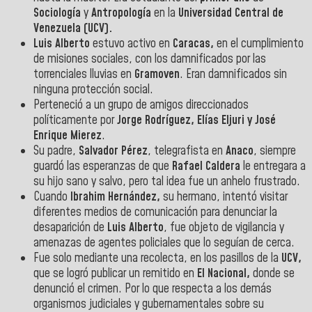
Sociología
y
Antropología
en la
Universidad Central de
Venezuela
(UCV).
Luis Alberto
estuvo activo en
Caracas,
en el cumplimiento
de misiones sociales, con los damnificados por las
torrenciales lluvias en
Gramoven
. Eran damnificados sin
ninguna protección social.
Perteneció a un grupo de amigos direccionados
políticamente por
Jorge Rodríguez, Elías Eljuri y José
Enrique Mierez
.
Su padre,
Salvador Pérez
, telegrafista en
Anaco
, siempre
guardó las esperanzas de que
Rafael Caldera
le entregara a
su hijo sano y salvo, pero tal idea fue un anhelo frustrado.
Cuando
Ibrahim Hernández,
su hermano, intentó visitar
diferentes medios de comunicación para denunciar la
desaparición de
Luis Alberto
, fue objeto de vigilancia y
amenazas de agentes policiales que lo seguían de cerca.
Fue solo mediante una recolecta, en los pasillos de la
UCV,
que se logró publicar un remitido en
El Nacional,
donde se
denunció el crimen. Por lo que respecta a los demás
organismos judiciales y gubernamentales sobre su