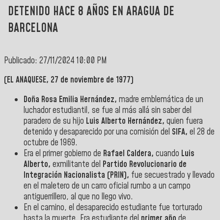
DETENIDO HACE 8 AÑOS EN ARAGUA DE
BARCELONA
Publicado: 27/11/2024 10:00 PM
(EL ANAQUESE, 27 de noviembre de 1977)
Doña Rosa Emilia Hernández,
madre emblemática de un
luchador estudiantil, se fue al más allá sin saber del
paradero de su hijo
Luis Alberto Hernández,
quien fuera
detenido y desaparecido por una comisión del
SIFA,
el 28 de
octubre de 1969.
Era el primer gobierno de
Rafael Caldera,
cuando
Luis
Alberto,
exmilitante del
Partido Revolucionario de
Integración Nacionalista (PRIN),
fue secuestrado y llevado
en el maletero de un carro oficial rumbo a un campo
antiguerrillero, al que no llego vivo.
En el camino, el desaparecido estudiante fue torturado
hasta la muerte. Era estudiante del
primer año
de