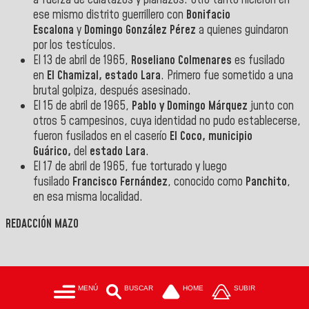
ese mismo distrito guerrillero con
Bonifacio
Escalona
y
Domingo González Pérez
a quienes guindaron
por los testículos.
El 13 de abril de 1965,
Roseliano Colmenares
es fusilado
en
El Chamizal, estado Lara
. Primero fue sometido a una
brutal golpiza, después asesinado.
El 15 de abril de 1965,
Pablo y Domingo Márquez
junto con
otros 5 campesinos, cuya identidad no pudo establecerse,
fueron fusilados en el caserío
El Coco, municipio
Guárico,
del
estado Lara
.
El 17 de abril de 1965, fue torturado y luego
fusilado
Francisco Fernández
, conocido como
Panchito
,
en esa misma localidad.
REDACCIÓN MAZO
MENÚ
BUSCAR
HOME
SUBIR