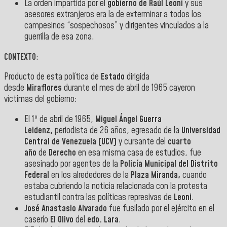
La orden impartida por el
gobierno de
Raúl Leoni
y sus
asesores extranjeros era la de exterminar a todos los
campesinos “sospechosos” y dirigentes vinculados a la
guerrilla de esa zona.
CONTEXTO
:
Producto de esta política de
Estado
dirigida
desde
Miraflores
durante el mes de abril de 1965 cayeron
víctimas del gobierno:
El 1º de abril de 1965,
Miguel Ángel Guerra
Leidenz,
periodista de 26 años, egresado de la
Universidad
Central de Venezuela
(UCV)
y cursante del
cuarto
año
de
Derecho
en esa misma casa de estudios, fue
asesinado por agentes de la
Policía Municipal del Distrito
Federal
en los alrededores de la
Plaza Miranda,
cuando
estaba cubriendo la noticia relacionada con la protesta
estudiantil contra las políticas represivas de
Leoni
.
José Anastasio Alvarado
fue fusilado por el ejército en el
caserío
El Olivo
del
edo. Lara
.