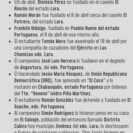
El5 de abril,
Dionisio Pérez
es fusilado en el caserío
El
Rincón
del estado
Lara
.
Ramón Morán
fue fusilado el 8 de abril cerca del caserío
El
Potrero,
del estado
Lara
.
Franklin Hidalgo
, fusilado en
Pueblo Nuevo del estado
Portuguesa
, el 8 de abril de ese mismo año.
El estudiante
Tomás Moro
fue asesinado el 10 de abril por
una compañía de cazadores del
Ejército
en
Las
Chamizas
edo. Lara
.
El campesino
José Luis Herrera
lo fusilaron en el degredo
de
Angostura,
del
edo. Portuguesa
.
El hacendado
Jesús María Vásquez,
de
Unión Republicana
Democrática (URD),
fue apresado en
“El Coco”
y lo
mataron en
Chabasquén, estado Portuguesa
por órdenes
del
Tte. “Veneno” Isidro Piña Martínez.
El estudiante
Román González
fue detenido y fusilado en
El
Guache, edo. Portuguesa
.
Al campesino
Simón Rodríguez
lo hicieron preso en su casa
en
El Salvaje,
población del entonces llamado
Distrito
Cubiro
hoy municipio
Jiménez
del
edo. Lara;
lo destrozaron
a fuerza de culatazos y planazos. Otro tanto hicieron en