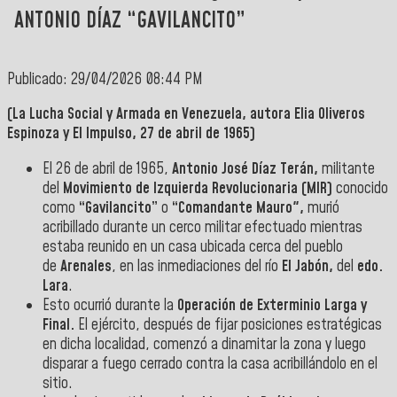
ANTONIO DÍAZ “GAVILANCITO”
Publicado: 29/04/2026 08:44 PM
(La Lucha Social y Armada en Venezuela, autora Elia Oliveros
Espinoza y El Impulso, 27 de abril de 1965)
El 26 de abril de 1965,
Antonio José Díaz Terán,
militante
del
Movimiento de Izquierda Revolucionaria (MIR)
conocido
como
“Gavilancito”
o
“Comandante
Mauro",
murió
acribillado durante un cerco militar efectuado mientras
estaba reunido en un casa ubicada cerca del pueblo
de
Arenales
, en las inmediaciones del río
El Jabón,
del
edo.
Lara
.
Esto ocurrió durante la
Operación de Exterminio Larga y
Final.
El ejército, después de fijar posiciones estratégicas
en dicha localidad, comenzó a dinamitar la zona y luego
disparar a fuego cerrado contra la casa acribillándolo en el
sitio.