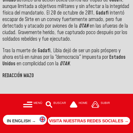
aunque limitada a objetivos militares y sin afectar a la integridad
física del mandatario. El 20 de octubre de 2011,
Gadafi
intentó
escapar de Sirte en un convoy fuertemente armado, pero fue
detectado y atacado por aviones de la
OTAN
en las afueras de la
ciudad. Gravemente herido, fue capturado poco después por los
soldados rebeldes y fue ejecutado.
Tras la muerte de
Gadafi
, Libia dejó de ser un país próspero y
ahora está en ruinas por la "democracia" impuesta por
Estados
Unidos
en complicidad con la
OTAN
.
REDACCIÓN MAZO
MENÚ
BUSCAR
HOME
SUBIR
IN ENGLISH →
VISITA NUESTRAS REDES SOCIALES →