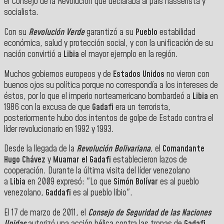
el Consejo de la Revolución que declaraba al país nasserista y
socialista.
Con su
Revolución Verde
garantizó a su
Pueblo
estabilidad
económica, salud y protección social, y con la unificación de su
nación convirtió a
Libia
el mayor ejemplo en la región.
Muchos gobiernos europeos y de
Estados Unidos
no vieron con
buenos ojos su política porque no correspondía a los intereses de
éstos, por lo que el imperio norteamericano bombardeó a
Libia
en
1986 con la excusa de que
Gadafi
era un terrorista,
posteriormente hubo dos intentos de golpe de Estado contra el
líder revolucionario en 1992 y 1993.
Desde la llegada de la
Revolución Bolivariana
, el
Comandante
Hugo Chávez
y
Muamar el Gadafi
establecieron lazos de
cooperación. Durante la última visita del líder venezolano
a
Libia
en 2009 expresó: "Lo que
Simón Bolívar
es al pueblo
venezolano,
Gaddafi
es al pueblo libio".
El 17 de marzo de 2011, el
Consejo de Seguridad de las Naciones
Unidas
autorizó una acción bélica contra las tropas de
Gadafi
,