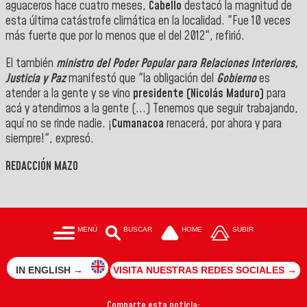
aguaceros hace cuatro meses,
Cabello
destacó la magnitud de
esta última catástrofe climática en la localidad. "Fue 10 veces
más fuerte que por lo menos que el del 2012", refirió.
El también
ministro del Poder Popular para Relaciones Interiores,
Justicia y Paz
manifestó que "la obligación del
Gobierno
es
atender a la gente y se vino
presidente (Nicolás Maduro)
para
acá y atendimos a la gente (...) Tenemos que seguir trabajando,
aquí no se rinde nadie. ¡
Cumanacoa
renacerá, por ahora y para
siempre!", expresó.
REDACCIÓN MAZO
MENÚ
BUSCAR
HOME
SUBIR
IN ENGLISH →
VISITA NUESTRAS REDES SOCIALES →
Comparte esta noticia: