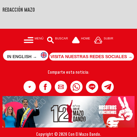
REDACCIÓN MAZO
MENÚ
BUSCAR
HOME
SUBIR
IN ENGLISH →
VISITA NUESTRAS REDES SOCIALES →
Comparte esta noticia:
Copyright © 2026 Con El Mazo Dando.