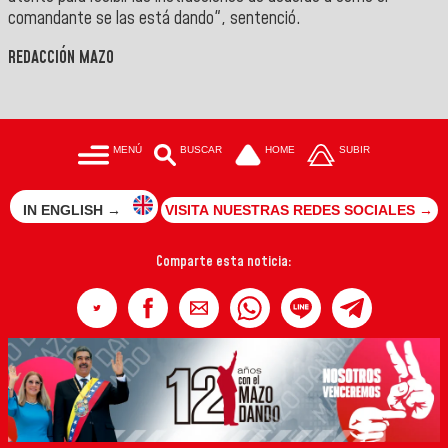
comandante se las está dando", sentenció.
REDACCIÓN MAZO
MENÚ
BUSCAR
HOME
SUBIR
IN ENGLISH →
VISITA NUESTRAS REDES SOCIALES →
Comparte esta noticia: