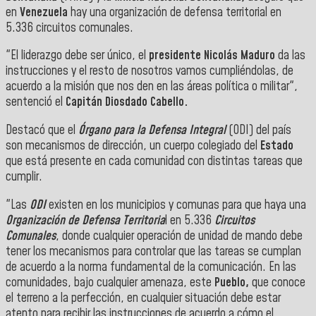
en
Venezuela
hay una organización de defensa territorial en
5.336 circuitos comunales
.
"El liderazgo debe ser único, e
l
presidente
Nicolás Maduro
da las
instrucciones y el resto de nosotros vamos cumpliéndolas, de
acuerdo a la misión que nos den en las áreas política o militar",
sentenció el
Capitán
Diosdado Cabello.
Destacó que el
Órgano para la Defensa Integral
(ODI) del país
son mecanismos de dirección, un cuerpo colegiado del
Estado
que está presente en cada comunidad con distintas tareas que
cumplir.
"Las
ODI
existen en los municipios y comunas para que haya una
Organización de Defensa Territoria
l en 5.336
Circuitos
Comunales
, donde cualquier operación de unidad de mando debe
tener los mecanismos para controlar que las tareas se cumplan
de acuerdo a la norma fundamental de la comunicación. En las
comunidades, bajo cualquier amenaza, este
Pueblo,
que conoce
el terreno a la perfección, en cualquier situación debe estar
atento para recibir las instrucciones de acuerdo a cómo el