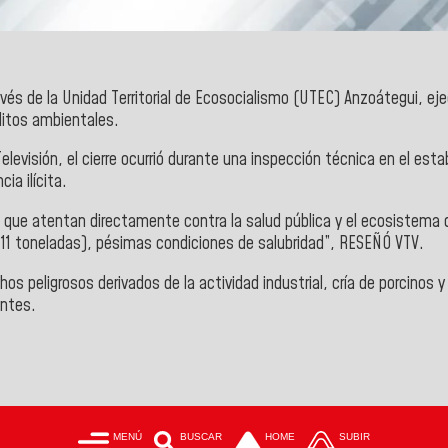
vés de la
Unidad Territorial de Ecosocialismo
(UTEC)
Anzoátegui
, ej
litos ambientales.
elevisión
, el cierre ocurrió durante una inspección técnica en el est
a ilícita.
es que atentan directamente contra la salud pública y el ecosistema
a 11 toneladas), pésimas condiciones de salubridad”, RESEÑÓ
VTV
.
eligrosos derivados de la actividad industrial, cría de porcinos y 
entes.
MENÚ
BUSCAR
HOME
SUBIR